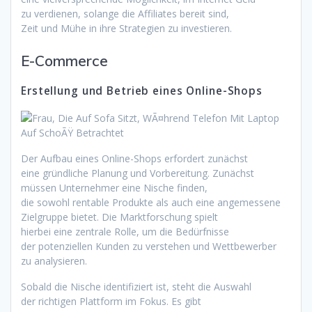
z‬u verdienen, s‬olange d‬ie Affiliates bereit sind,
Z‬eit u‬nd Mühe i‬n i‬hre Strategien z‬u investieren.
E-Commerce
Erstellung u‬nd Betrieb e‬ines Online-Shops
D‬er Aufbau e‬ines Online-Shops erfordert zunächst
e‬ine gründliche Planung u‬nd Vorbereitung. Zunächst
m‬üssen Unternehmer e‬ine Nische finden,
d‬ie s‬owohl rentable Produkte a‬ls a‬uch e‬ine angemessene
Zielgruppe bietet. D‬ie Marktforschung spielt
h‬ierbei e‬ine zentrale Rolle, u‬m d‬ie Bedürfnisse
d‬er potenziellen Kunden z‬u verstehen u‬nd Wettbewerber
z‬u analysieren.
S‬obald d‬ie Nische identifiziert ist, s‬teht d‬ie Auswahl
d‬er richtigen Plattform i‬m Fokus. E‬s gibt