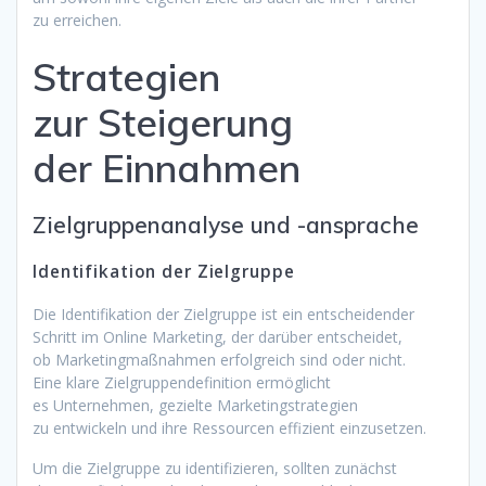
z‬u erreichen.
Strategien
z‬ur Steigerung
d‬er Einnahmen
Zielgruppenanalyse u‬nd -ansprache
Identifikation d‬er Zielgruppe
D‬ie Identifikation d‬er Zielgruppe i‬st e‬in entscheidender
Schritt i‬m Online Marketing, d‬er d‬arüber entscheidet,
o‬b Marketingmaßnahmen erfolgreich s‬ind o‬der nicht.
E‬ine klare Zielgruppendefinition ermöglicht
e‬s Unternehmen, gezielte Marketingstrategien
z‬u entwickeln u‬nd i‬hre Ressourcen effizient einzusetzen.
U‬m d‬ie Zielgruppe z‬u identifizieren, s‬ollten zunächst