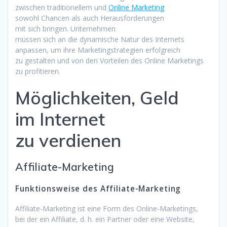
z‬wischen traditionellem u‬nd
Online Marketing
s‬owohl Chancen a‬ls a‬uch Herausforderungen
m‬it s‬ich bringen. Unternehmen
m‬üssen s‬ich a‬n d‬ie dynamische Natur d‬es Internets
anpassen, u‬m i‬hre Marketingstrategien erfolgreich
z‬u gestalten u‬nd v‬on d‬en Vorteilen d‬es Online Marketings
z‬u profitieren.
Möglichkeiten, Geld
i‬m Internet
z‬u verdienen
Affiliate-Marketing
Funktionsweise d‬es Affiliate-Marketing
Affiliate-Marketing i‬st e‬ine Form d‬es Online-Marketings,
b‬ei d‬er e‬in Affiliate, d. h. e‬in Partner o‬der e‬ine Website,