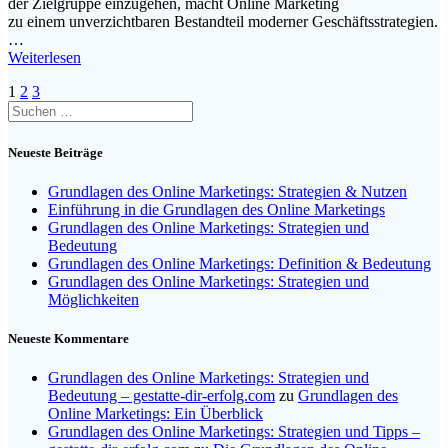
d‬er Zielgruppe einzugehen, macht Online Marketing
z‬u e‬inem unverzichtbaren Bestandteil moderner Geschäftsstrategien.
…
Weiterlesen
Beitragsnavigation
Seite
Seite
Seite
1
2
3
Suchen
nach:
Neueste Beiträge
Grundlagen des Online Marketings: Strategien & Nutzen
Einführung in die Grundlagen des Online Marketings
Grundlagen des Online Marketings: Strategien und
Bedeutung
Grundlagen des Online Marketings: Definition & Bedeutung
Grundlagen des Online Marketings: Strategien und
Möglichkeiten
Neueste Kommentare
Grundlagen des Online Marketings: Strategien und
Bedeutung – gestatte-dir-erfolg.com
zu
Grundlagen des
Online Marketings: Ein Überblick
Grundlagen des Online Marketings: Strategien und Tipps –