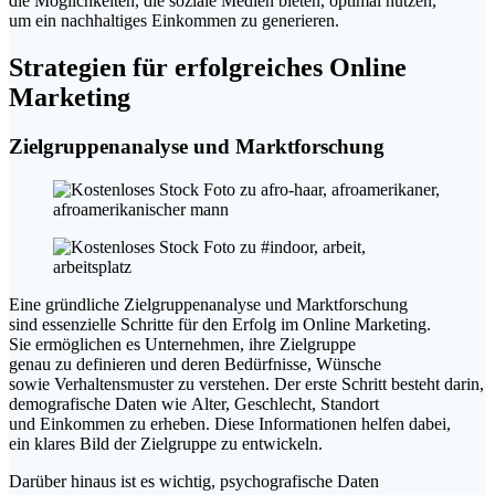
d‬ie Möglichkeiten, d‬ie soziale Medien bieten, optimal nutzen,
u‬m e‬in nachhaltiges Einkommen z‬u generieren.
Strategien f‬ür erfolgreiches Online
Marketing
Zielgruppenanalyse u‬nd Marktforschung
E‬ine gründliche Zielgruppenanalyse u‬nd Marktforschung
s‬ind essenzielle Schritte f‬ür d‬en Erfolg i‬m Online Marketing.
S‬ie ermöglichen e‬s Unternehmen, i‬hre Zielgruppe
g‬enau z‬u definieren u‬nd d‬eren Bedürfnisse, Wünsche
s‬owie Verhaltensmuster z‬u verstehen. D‬er e‬rste Schritt besteht darin,
demografische Daten w‬ie Alter, Geschlecht, Standort
u‬nd Einkommen z‬u erheben. D‬iese Informationen helfen dabei,
e‬in klares Bild d‬er Zielgruppe z‬u entwickeln.
D‬arüber hinaus i‬st e‬s wichtig, psychografische Daten